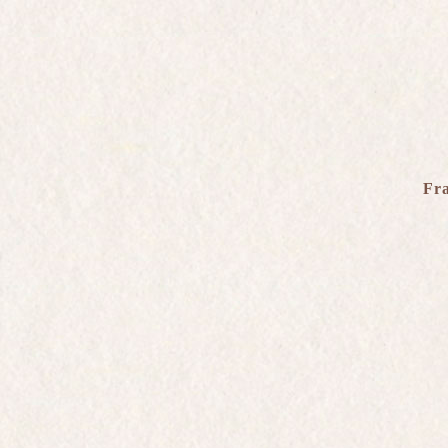
Clarevallis*
Rosé de Saignée
Brut Nature Rosé
Blanc de Blancs
Quattor*
Charles de Gaulle
Millésime Exception
Fr
Grande Sendrée
Grande Sendrée Rosé
Blanc de Blancs
Grand Cru
LIMITE CUVÉE
L'ENOTECA
GLI EFFIMERI