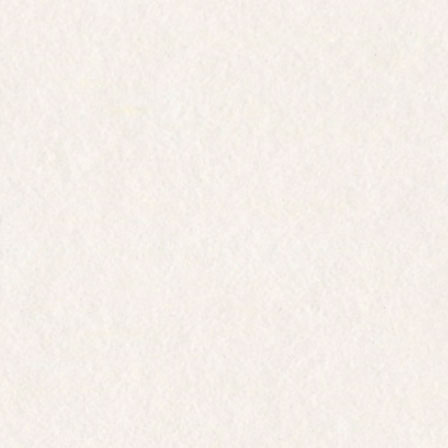
LA MAISON DRAPPIER
STORIA DELLA FAMIGLIA
I VIGNETI
IL LAVORO IN CANTINA
CARBONE NEUTRE E AMBIENTE
IL "CUVÉES" DRAPPIER
Carte d'Or
Brut Nature
Brut Nature sans soufre