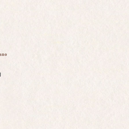
ru
iano
ME. BEL
l
st un hommage
 Blancs, élaboré
ssés Grands Crus