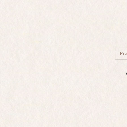
Brut Nature sans soufre
Clarevallis*
Rosé de Saignée
Brut Nature Rosé
Blanc de Blancs
Quattuor*
Charles de Gaulle
Fr
Millésime Exception
Grande Sendrée
Grande Sendrée Rosé
Blanc de Blancs
Grand Cru
LES CUVÉES LIMITÉES
L'OENOTHÈQUE
LES ÉPHÈMÈRES