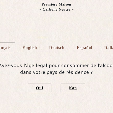
Première Maison
« Carbone Neutre »
Blanc de
Blancs
Grand C
ançais
English
Deutsch
Español
Ital
LE TERROIR, LE MILLESI
Avez-vous l’âge légal pour consommer de l’alcoo
EQUILIBRE
dans votre pays de résidence ?
Le Blanc de Blancs Grand Cru 2016 e
Oui
Non
aux grands chardonnays de la Côte des
avec des raisins issus des villages cla
d’Avize, Cramant et Chouilly.
DESCRIPTION COMPLÈTE