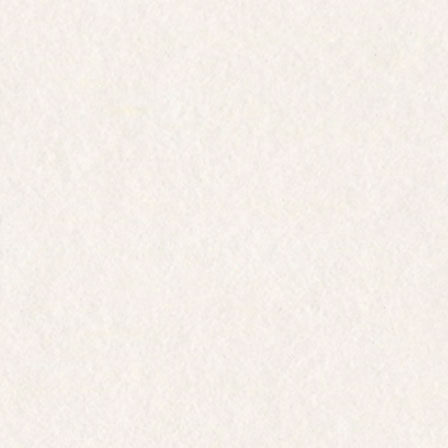
LA MAISON DRAPPIER
HISTOIRE DE FAMILLE
LE VIGNOBLE
LE TRAVAIL EN CAVE
NATURE, ENVIRONNEMENT ET
NEUTRALITÉ CARBONE
LES CUVÉES DRAPPIER
Carte d'Or
Brut Nature