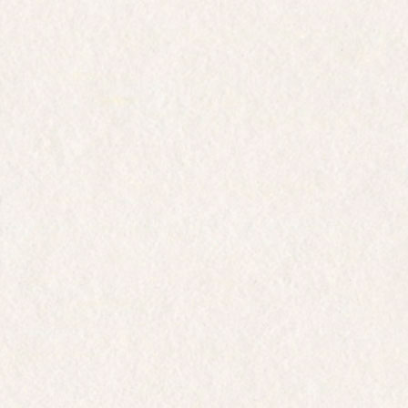
Mentions
légales
1. Publication du
Site éditée par :
Champagne Drappier
Siège social :
Rue des Vignes