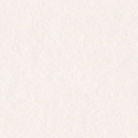
LA MAISON DRAPPIER
STORIA DELLA FAMIGLIA
I VIGNETI
IL LAVORO IN CANTINA
CARBONE NEUTRE E AMBIENTE
IL "CUVÉES" DRAPPIER
Carte d'Or
Brut Nature
Brut Nature sans soufre