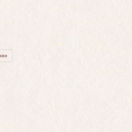
Or
TILE
iano
R brut esprime
 Questo
gio di uva nera
on solo per la
ssime e