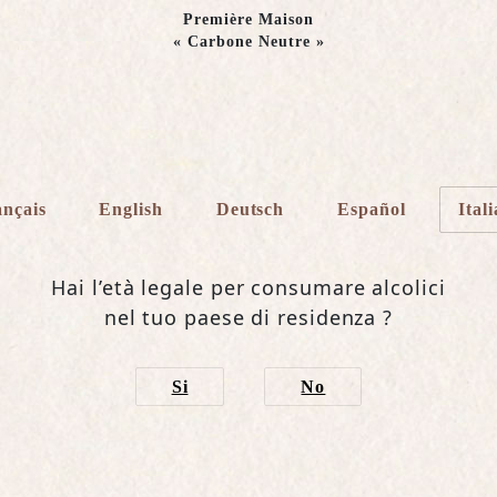
Première Maison
« Carbone Neutre »
Carte d'
L’ESPRESSIONE DELLO S
DRAPPIER
ançais
English
Deutsch
Español
Ital
Lo Champagne DRAPPIER CARTE D’O
tutti gli aromi del vitigno Pinot Nero.
Hai l’età legale per consumare alcolici
rappresenta almeno 80% dell’assemblag
nel tuo paese di residenza ?
vinificata in bianco, esso è ricercato n
sua struttura, ma anche per le sue fini
caratteristiche note di frutti rossi.
Si
No
CARTE D'OR
EN VIDÉO
DESCRIPTION COMPLÈTE
CUVÉE SUIVANTE