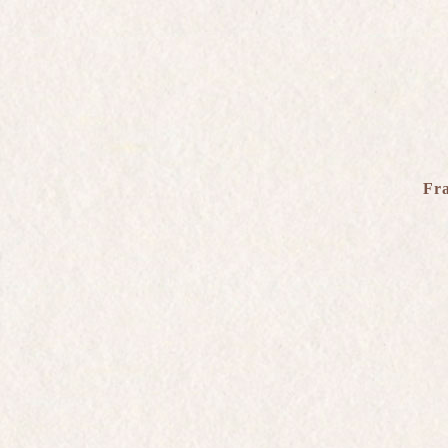
Clarevallis*
Rosé de Saignée
Brut Nature Rosé
Blanc de Blancs
Quattor*
Charles de Gaulle
Millésime Exception
Fr
Grande Sendrée
Grande Sendrée Rosé
Blanc de Blancs
Grand Cru
LIMITE CUVÉE
L'ENOTECA
GLI EFFIMERI