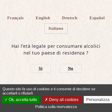
Français
English
Deutsch
Español
Italiano
Hai l’età legale per consumare alcolici
nel tuo paese di residenza ?
Si
No
Questo sito fa uso di cookies e ti consente di decidere se
accettarli o rifiutarli
Rue des Vignes 10200 Urville - France
Ok, accetta tutto
Deny all cookies
Personalizza
+33 (0)3 25 27 40 15
info@champagne-drappier.com
Politica sulla riservatezza