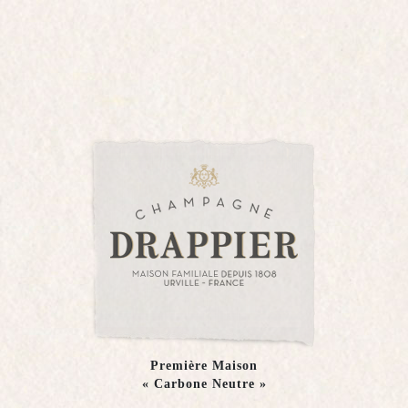
La Lettre 69
Champagne Drappier -
La Lettre 69
- EN
Première Maison
« Carbone Neutre »